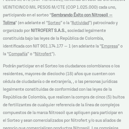
VEINTICINCO MIL PESOS M/CTE (COP 1.025.000) cada uno,
participando en el sorteo “
Sembrando Éxito con Nitrosoil –
Tolima
” (en adelante el “
Sorteo
” o la “
Actividad
”) patrocinado y
organizado por
NITROFERT S.A.S.
, sociedad legalmente
constituida bajo las leyes de la República de Colombia,
identificada con NIT 901.174.177 – 1 (en adelante la “
Empresa
” o
la “
Compañía
” o “
Nitrofert
”).
Podrán participar en el Sorteo los ciudadanos colombianos o los
residentes, mayores de dieciocho (18) años que cuenten con
cédula de ciudadanía o de extranjería, , o las personas jurídicas
legalmente constituidas de conformidad con las leyes de la
República de Colombia, que realicen la compra de cinco (5) bultos
de fertilizantes de cualquier referencia de la línea de complejos
compuestos de la marca Nitrosoil que apliquen para participar en
el Sorteo y sean comercializados por Nitrofert y/o sus aliados de
negocio que comercialicen productos Nitrosoil. Los complejos