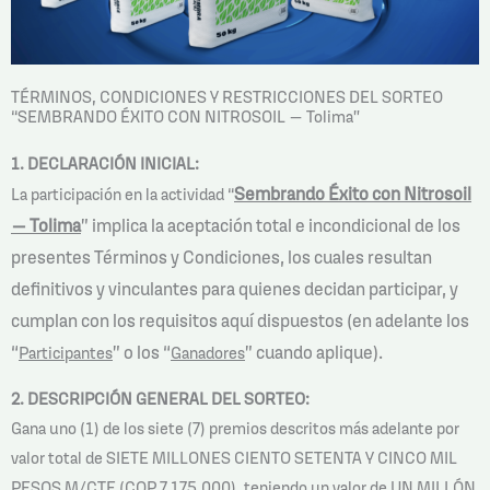
TÉRMINOS, CONDICIONES Y RESTRICCIONES DEL SORTEO
“SEMBRANDO ÉXITO CON NITROSOIL – Tolima”
1. DECLARACIÓN INICIAL:
Sembrando Éxito con Nitrosoil
La participación en la actividad “
– Tolima
” implica la aceptación total e incondicional de los
presentes Términos y Condiciones, los cuales resultan
definitivos y vinculantes para quienes decidan participar, y
cumplan con los requisitos aquí dispuestos (en adelante los
“
” o los “
” cuando aplique).
Participantes
Ganadores
2. DESCRIPCIÓN GENERAL DEL SORTEO:
Gana uno (1) de los siete (7) premios descritos más adelante por
valor total de SIETE MILLONES CIENTO SETENTA Y CINCO MIL
PESOS M/CTE (COP 7.175.000), teniendo un valor de UN MILLÓN