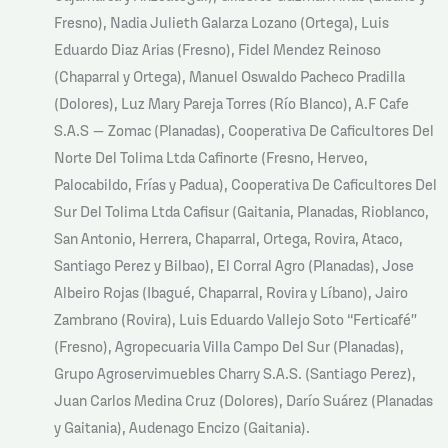
Fresno), Nadia Julieth Galarza Lozano (Ortega), Luis
Eduardo Diaz Arias (Fresno), Fidel Mendez Reinoso
(Chaparral y Ortega), Manuel Oswaldo Pacheco Pradilla
(Dolores), Luz Mary Pareja Torres (Río Blanco), A.F Cafe
S.A.S – Zomac (Planadas), Cooperativa De Caficultores Del
Norte Del Tolima Ltda Cafinorte (Fresno, Herveo,
Palocabildo, Frías y Padua), Cooperativa De Caficultores Del
Sur Del Tolima Ltda Cafisur (Gaitania, Planadas, Rioblanco,
San Antonio, Herrera, Chaparral, Ortega, Rovira, Ataco,
Santiago Perez y Bilbao), El Corral Agro (Planadas), Jose
Albeiro Rojas (Ibagué, Chaparral, Rovira y Líbano), Jairo
Zambrano (Rovira), Luis Eduardo Vallejo Soto “Ferticafé”
(Fresno), Agropecuaria Villa Campo Del Sur (Planadas),
Grupo Agroservimuebles Charry S.A.S. (Santiago Perez),
Juan Carlos Medina Cruz (Dolores), Darío Suárez (Planadas
y Gaitania), Audenago Encizo (Gaitania).