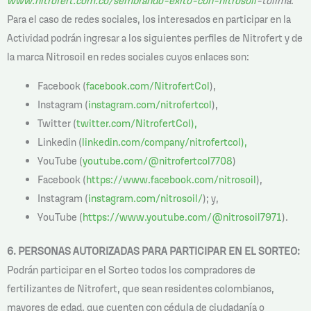
www.nitrofert.com.co/sembrando-exito-con-nitrosoil
-tolima
.
Para el caso de redes sociales, los interesados en participar en la
Actividad podrán ingresar a los siguientes perfiles de Nitrofert y de
la marca Nitrosoil en redes sociales cuyos enlaces son:
Facebook (
facebook.com/NitrofertCol
),
Instagram (
instagram.com/nitrofertcol
),
Twitter (
twitter.com/NitrofertCol),
Linkedin (
linkedin.com/company/nitrofertcol),
YouTube (
youtube.com/@nitrofertcol7708
)
Facebook (
https://www.facebook.com/nitrosoil
),
Instagram (
instagram.com/nitrosoil/
); y,
YouTube (
https://www.youtube.com/@nitrosoil7971
).
6. PERSONAS AUTORIZADAS PARA PARTICIPAR EN EL SORTEO:
Podrán participar en el Sorteo todos los compradores de
fertilizantes de Nitrofert, que sean residentes colombianos,
mayores de edad, que cuenten con cédula de ciudadanía o