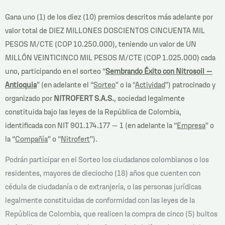
Gana uno (1) de los diez (10) premios descritos más adelante por
valor total de DIEZ MILLONES DOSCIENTOS CINCUENTA MIL
PESOS M/CTE (COP 10.250.000), teniendo un valor de UN
MILLÓN VEINTICINCO MIL PESOS M/CTE (COP 1.025.000) cada
uno, participando en el sorteo “
Sembrando Éxito con Nitrosoil –
Antioquia
” (en adelante el “
Sorteo
” o la “
Actividad
”) patrocinado y
organizado por
NITROFERT S.A.S.
, sociedad legalmente
constituida bajo las leyes de la República de Colombia,
identificada con NIT 901.174.177 – 1 (en adelante la “
Empresa
” o
la “
Compañía
” o “
Nitrofert
”).
Podrán participar en el Sorteo los ciudadanos colombianos o los
residentes, mayores de dieciocho (18) años que cuenten con
cédula de ciudadanía o de extranjería, o las personas jurídicas
legalmente constituidas de conformidad con las leyes de la
República de Colombia, que realicen la compra de cinco (5) bultos