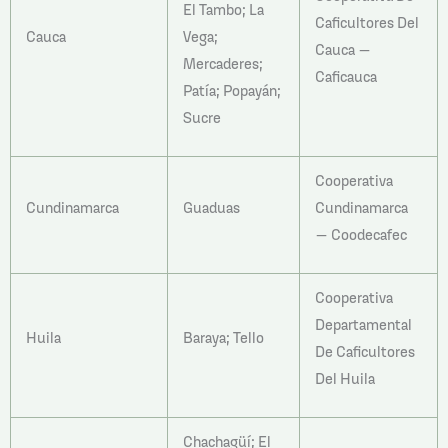
El Tambo; La
Caficultores Del
Cauca
Vega;
Cauca –
Mercaderes;
Caficauca
Patía; Popayán;
Sucre
Cooperativa
Cundinamarca
Guaduas
Cundinamarca
– Coodecafec
Cooperativa
Departamental
Huila
Baraya; Tello
De Caficultores
Del Huila
Chachagüí; El