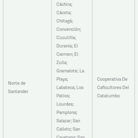
Cáchira;
Cácota;
Chitagá;
Convención;
Cucutilla;
Durania; El
Carmen; El
Zulia;
Gramalote; La
Playa;
Cooperativa De
Norte de
Labateca; Los
Caficultores Del
Santander
Patios;
Catatumbo
Lourdes;
Pamplona;
Salazar; San
Calixto; San
Cayetano; San