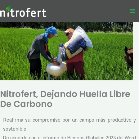
Ir
al
contenido
Nitrofert, Dejando Huella Libre
De Carbono
Reafirma su compromiso por un campo más productivo y
sostenible.
De acuerdo con el informe de Riesgos Globales 2023 del Word