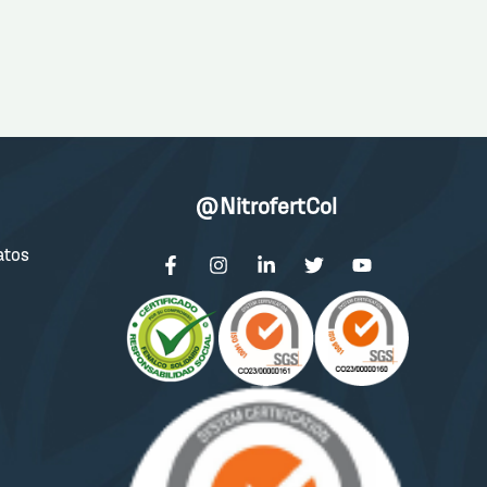
@NitrofertCol
atos