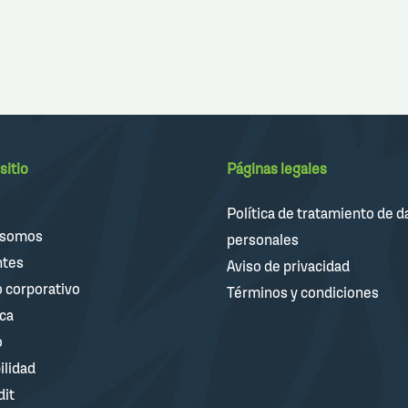
sitio
Páginas legales
Política de tratamiento de d
 somos
personales
ntes
Aviso de privacidad
 corporativo
Términos y condiciones
ica
o
ilidad
dit