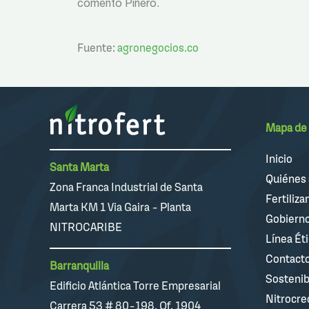
comentó Piñero.
Fuente:
agronegocios.co
Mapa de 
Inicio
Santa Marta
Quiénes
Zona Franca Industrial de Santa
Fertiliza
Marta KM 1 Via Gaira - Planta
Gobierno
NITROCARIBE
Línea Ét
Contact
Barranquilla
Sostenib
Edificio Atlántica Torre Empresarial
Nitrocre
Carrera 53 # 80-198, Of. 1904