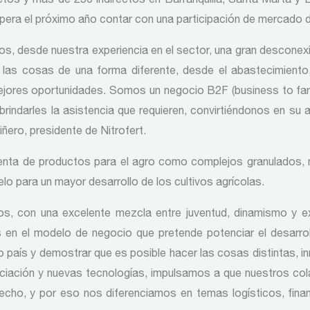
spera el próximo año contar con una participación de mercado
mos, desde nuestra experiencia en el sector, una gran desconexi
as cosas de una forma diferente, desde el abastecimiento, 
jores oportunidades. Somos un negocio B2F (business to far
brindarles la asistencia que requieren, convirtiéndonos en su
iñero, presidente de Nitrofert.
enta de productos para el agro como complejos granulados, me
elo para un mayor desarrollo de los cultivos agrícolas.
, con una excelente mezcla entre juventud, dinamismo y e
nos en el modelo de negocio que pretende potenciar el desarr
país y demostrar que es posible hacer las cosas distintas, inn
iación y nuevas tecnologías, impulsamos a que nuestros col
ho, y por eso nos diferenciamos en temas logísticos, financ