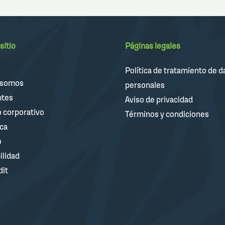
sitio
Páginas legales
Política de tratamiento de d
 somos
personales
ntes
Aviso de privacidad
 corporativo
Términos y condiciones
ica
o
ilidad
dit