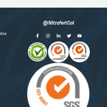
@NitrofertCol
atos