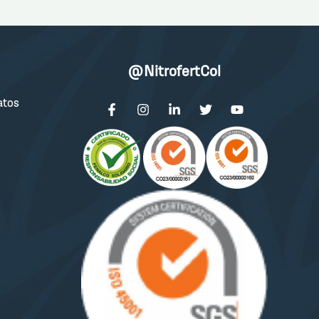
@NitrofertCol
atos