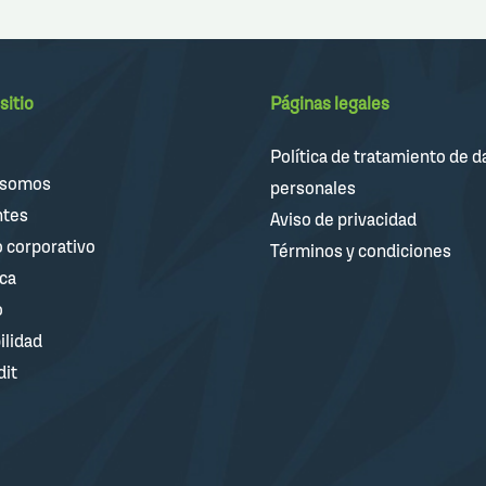
sitio
Páginas legales
Política de tratamiento de d
 somos
personales
ntes
Aviso de privacidad
 corporativo
Términos y condiciones
ica
o
ilidad
dit